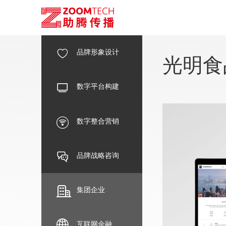
品牌形象设计
光明食
数字平台构建
数字整合营销
品牌战略咨询
集团企业
互联网金融