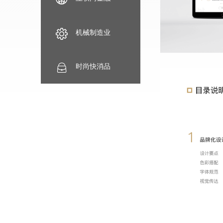
机械制造业
时尚快消品