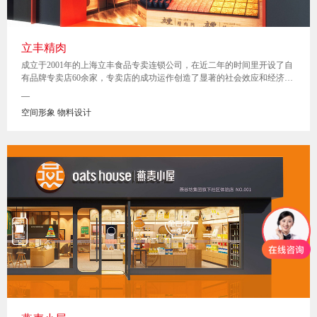
立丰精肉
成立于2001年的上海立丰食品专卖连锁公司，在近二年的时间里开设了自
有品牌专卖店60余家，专卖店的成功运作创造了显著的社会效应和经济效
应，积累了丰富的经营管理经验，坚持规范化、系统化和标准化，实现了
—
连锁经营的统一形象，统一管理、统一采购、统一配送、统一核算、统一
空间形象 物料设计
营销。