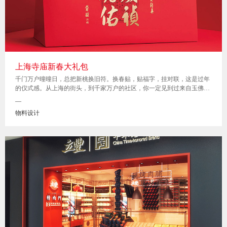
上海寺庙新春大礼包
千门万户曈曈日，总把新桃换旧符。换春贴，贴福字，挂对联，这是过年
的仪式感。从上海的街头，到千家万户的社区，你一定见到过来自玉佛禅
寺的迎新春贴。“福来运旺”“心安意顺”“牛岁福临”......玉佛禅寺方丈觉醒大
—
和尚手书的新春寄语，伴随着大家走过了好几个春秋。在每一年的辞旧迎
物料设计
新时，总有人记挂着这份吉祥的祝福，这是一种习惯，也是一份期盼。