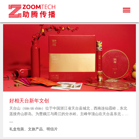
好相天台新年文创
天台山（tiān tāi shān）位于中国浙江省天台县城北，西南连仙霞岭，东北
遥接舟山群岛。为曹娥江与甬江的分水岭。主峰华顶山在天台县东北，海
拔1098米，由花岗岩构成。多悬岩、峭壁、瀑布。 天台山位于浙江省中东
—
部，地处宁波、绍兴、金华、温州四市的交接地带。素以“佛宗道源、山
礼盒包装、文旅产品、明信片
水神秀”享誉海内外；1988年被国务院批准为国家重点风景名胜区，1992
年被列为“浙江省十大旅游胜地”，2015年被评为全国AAAAA级旅游区。