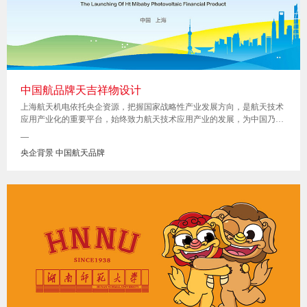
中国航品牌天吉祥物设计
上海航天机电依托央企资源，把握国家战略性产业发展方向，是航天技术
应用产业化的重要平台，始终致力航天技术应用产业的发展，为中国乃至
全球提供优质的产品和服务。此次项目是上海航天机电委托我们为他们与
—
米缸金融合作的光伏金融产品定制一款吉祥物。为了颠覆他们的传统形象
央企背景 中国航天品牌
和年轻化P2P互联网金融产品的定位更契合，我们面临着挑战。