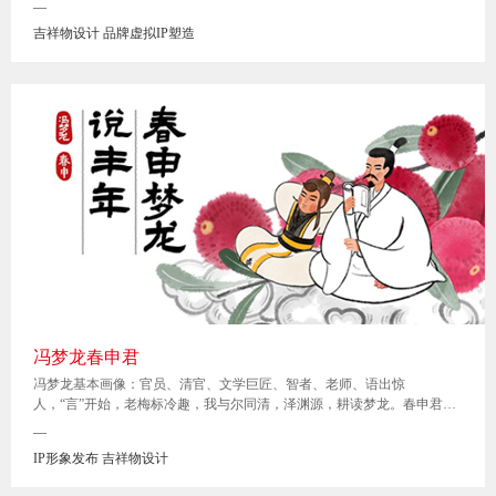
—
市经济和社会发展提供了安全、优质、高效的供排水服务。
吉祥物设计 品牌虚拟IP塑造
冯梦龙春申君
冯梦龙基本画像：官员、清官、文学巨匠、智者、老师、语出惊
人，“言”开始，老梅标冷趣，我与尔同清，泽渊源，耕读梦龙。春申君基
本画像：治水成神，秋风祈雨，造福万民，春申之埭，川流不息。
—
IP形象发布 吉祥物设计