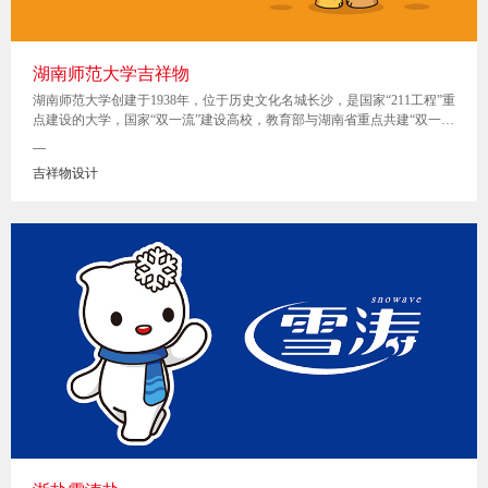
湖南师范大学吉祥物
湖南师范大学创建于1938年，位于历史文化名城长沙，是国家“211工程”重
点建设的大学，国家“双一流”建设高校，教育部与湖南省重点共建“双一
流”建设高校，教育部普通高等学校本科教学工作水平评估优秀高校，湖
—
南省“世界一流学科建设高校”。学校占地近3000亩，建筑面积131万平方
吉祥物设计
米。主校区西偎麓山，东濒湘江，风光秀丽，是全国绿化“400佳”单位之
一。