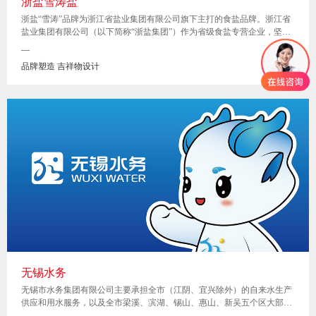
浙盐雪涛盐
浙盐“雪涛”品牌为浙江省盐业集团有限公司旗下主打的食盐品牌。浙江省
盐业集团有限公司（以下简称“浙盐集团”）作为省级食盐专营企业，坚守
为民初心、践行国企使命，承担着全省盐产品的生产经营管理和保障供应
—
任务。浙盐集团历史悠久，前身为成立于1978年的浙江省盐业公司，现注
品牌塑造 吉祥物设计
册资本金5亿元。
无锡水务
无锡市水务集团有限公司主要承担全市（江阴、宜兴除外）的自来水生产
供应和用水服务，以及全市梁溪、滨湖、锡山、惠山、新吴五个区大部分
的污水处理工作，供水人口近400万人，城市供水普及率达100％。为无锡