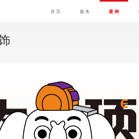
首 页
服 务
案 例
饰