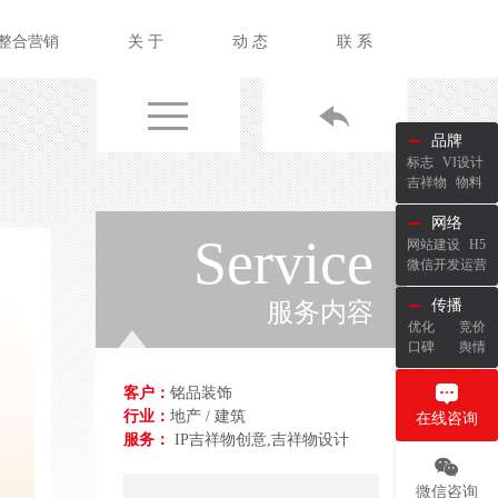
整合营销
关 于
动 态
联 系
品牌
标志
VI设计
吉祥物
物料
网络
Service
网站建设
H5
微信开发运营
传播
服务内容
优化
竞价
口碑
舆情
客户：
铭品装饰
行业：
地产 / 建筑
在线咨询
服务：
IP吉祥物创意,吉祥物设计
微信咨询