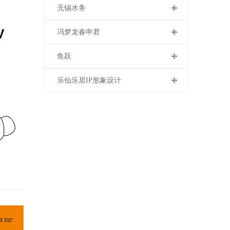
无锡水务
冯梦龙春申君
鱼跃
乐仙乐居IP形象设计