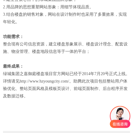
2.用品牌的思想重塑网站形象：用细节体现品质。
3.结合楼盘的销售对象，网站在设计制作时也采用了多重效果，实现
年轻化。
功能需求：
整合现有公司信息资源，建立楼盘形象展示、楼盘设计理念、配套设
施、物业管理、楼盘地段信息等于一体的平台；
最终成果：
绿城集团之嘉御庭楼盘项目官方网站已经于2014年7月20号正式上线。
详情请见http://www.hzyoungcity.com/。助腾此次项目包括整站用户体
验优化、整站页面风格及模板页设计、前端页面制作、后台程序开发
及数据迁移。