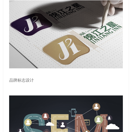
品牌标志设计