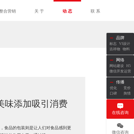
整合营销
关 于
动 态
联 系
品牌
标志
VI设计
吉祥物
物料
网络
网站建设
H5
微信开发运营
传播
优化
竞价
口碑
舆情
美味添加吸引消费
在线咨询
，食品的包装则是让人们对食品感到更
微信咨询