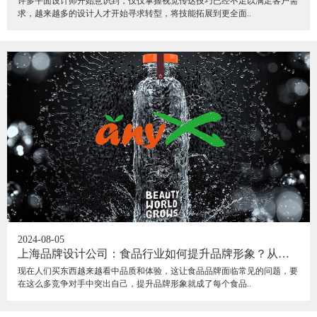
许多平面设计师开始意识到，仅仅掌握视觉传达技巧已经不足以满足客户需
求，越来越多的设计人才开始寻求转型，将技能拓展到更全面..
2024-08-05
上海品牌设计公司：食品行业如何提升品牌形象？从哪
些方面入手？
现在人们买东西越来越看中品质和体验，这让食品品牌面临常见的问题，要
在这么多竞争对手中突出自己，提升品牌形象就成了每个食品..