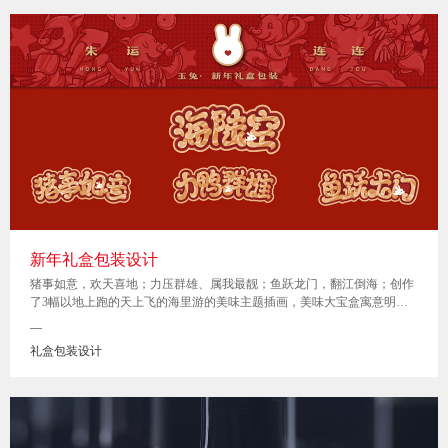
新年礼盒包装设计
猪事如意，欢天喜地；力压群雄、属我最靓；鱼跃龙门，翻江倒海；创作
了3幅以地上跑的天上飞的海里游的美味主题插画，美味大宝盒寓意明
确。
—
礼盒包装设计