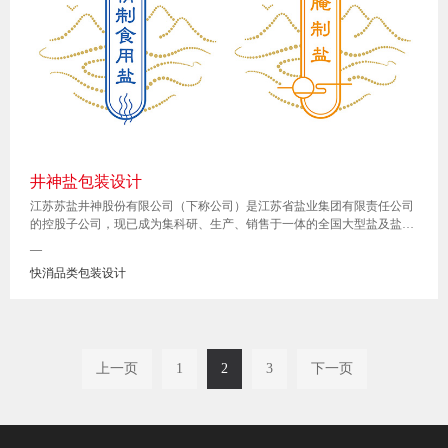
井神盐包装设计
江苏苏盐井神股份有限公司（下称公司）是江苏省盐业集团有限责任公司
的控股子公司，现已成为集科研、生产、销售于一体的全国大型盐及盐化
工企业，连续多年入选中国制盐行业十强企业。公司为国家高新技术企
—
业，2015年在上海证券交易所首发上市（股票代码：603299，股票简称：
快消品类包装设计
苏盐井神），2016年被认定为国家企业技术中心。
上一页
1
2
3
下一页