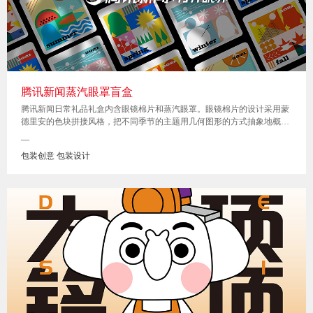
腾讯新闻蒸汽眼罩盲盒
腾讯新闻日常礼品礼盒内含眼镜棉片和蒸汽眼罩。眼镜棉片的设计采用蒙
德里安的色块拼接风格，把不同季节的主题用几何图形的方式抽象地概括
出来，整体采用撞色拼接的形式，图案明亮丰富。形式上设计成四季邮票
—
形式，展现春夏秋冬的风景，擦亮的镜片让你可以把四季风景收藏在心
包装创意 包装设计
中。