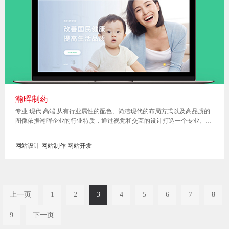
瀚晖制药
专业 现代 高端,从有行业属性的配色、简洁现代的布局方式以及高品质的
图像依据瀚晖企业的行业特质，通过视觉和交互的设计打造一个专业、现
代的品牌网站形象。
—
网站设计 网站制作 网站开发
上一页
1
2
3
4
5
6
7
8
9
下一页