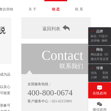
整合营销
关 于
动 态
联 系
脱
返回列表
品牌
标志
VI设计
吉祥物
物料
Contact
网络
网站建设
H5
微信开发运营
联系我们
传播
优化
竞价
成为品
口碑
舆情
全国服务热线：
以及心
400-800-0674
可能更
在线咨询
客户服务中心：
021-62155891
形象可
微信咨询