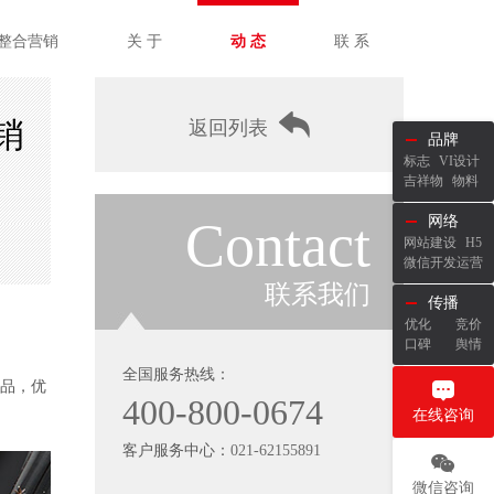
整合营销
关 于
动 态
联 系
销
返回列表
品牌
标志
VI设计
吉祥物
物料
Contact
网络
网站建设
H5
微信开发运营
联系我们
传播
优化
竞价
口碑
舆情
全国服务热线：
品，优
400-800-0674
在线咨询
客户服务中心：
021-62155891
微信咨询