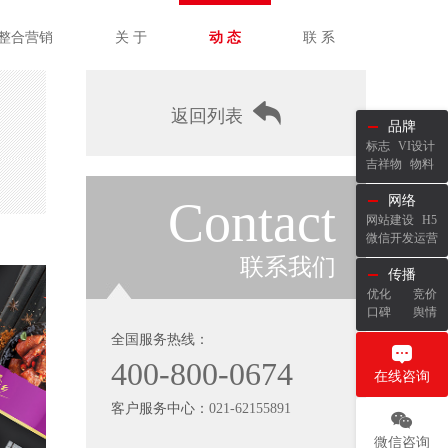
整合营销
关 于
动 态
联 系
返回列表
品牌
标志
VI设计
吉祥物
物料
Contact
网络
网站建设
H5
微信开发运营
联系我们
传播
优化
竞价
口碑
舆情
全国服务热线：
400-800-0674
在线咨询
客户服务中心：
021-62155891
微信咨询