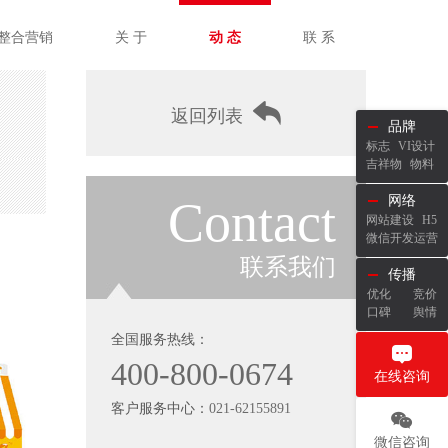
整合营销
关 于
动 态
联 系
返回列表
品牌
标志
VI设计
吉祥物
物料
Contact
网络
网站建设
H5
微信开发运营
联系我们
传播
优化
竞价
口碑
舆情
全国服务热线：
400-800-0674
在线咨询
客户服务中心：
021-62155891
微信咨询