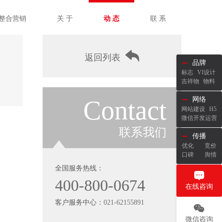
整合营销
关 于
动 态
联 系
返回列表
品牌
标志
VI设计
吉祥物
物料
Contact
网络
网站建设
H5
微信开发运营
联系我们
传播
优化
竞价
口碑
舆情
全国服务热线：
400-800-0674
在线咨询
客户服务中心：
021-62155891
微信咨询