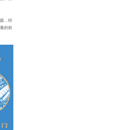
践，经
量的前