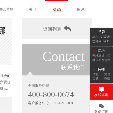
整合营销
关 于
动 态
联 系
哪
返回列表
品牌
标志
VI设计
吉祥物
物料
Contact
网络
网站建设
H5
微信开发运营
联系我们
传播
优化
竞价
社会的
口碑
舆情
负责任
全国服务热线：
键点。
400-800-0674
在线咨询
客户服务中心：
021-62155891
微信咨询