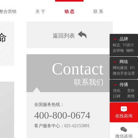
整合营销
关 于
动 态
联 系
命
返回列表
品牌
标志
VI设计
吉祥物
物料
Contact
网络
网站建设
H5
微信开发运营
联系我们
传播
优化
竞价
口碑
舆情
全国服务热线：
400-800-0674
在线咨询
客户服务中心：
021-62155891
微信咨询