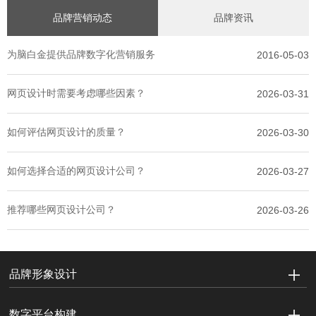
品牌营销动态
品牌资讯
为脑白金提供品牌数字化营销服务
2016-05-03
网页设计时需要考虑哪些因素？
2026-03-31
如何评估网页设计的质量？
2026-03-30
如何选择合适的网页设计公司？
2026-03-27
推荐哪些网页设计公司？
2026-03-26
品牌形象设计
数字平台构建