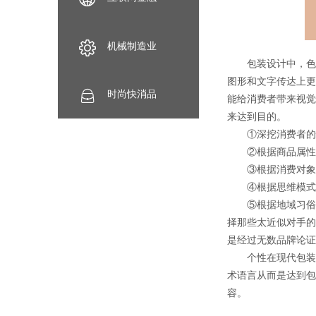
机械制造业
包装设计中，色彩
图形和文字传达上更
时尚快消品
能给消费者带来视觉
来达到目的。
①深挖消费者的情
②根据商品属性确
③根据消费对象寻
④根据思维模式，
⑤根据地域习俗，
择那些太近似对手的
是经过无数品牌论证
个性在现代包装设
术语言从而是达到包
容。