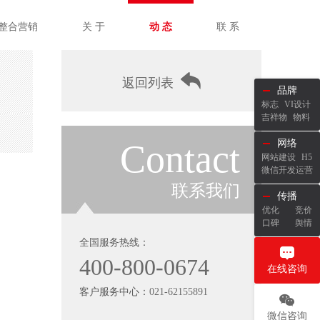
整合营销
关 于
动 态
联 系
返回列表
品牌
标志
VI设计
吉祥物
物料
Contact
网络
网站建设
H5
微信开发运营
联系我们
传播
优化
竞价
口碑
舆情
全国服务热线：
400-800-0674
在线咨询
客户服务中心：
021-62155891
微信咨询