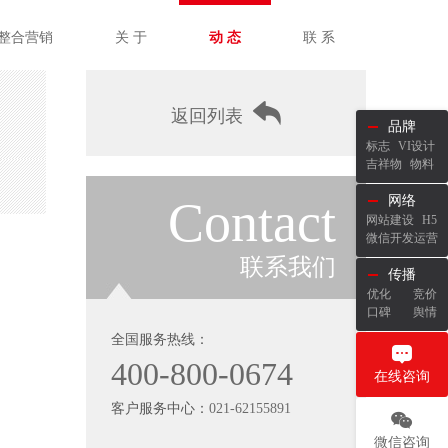
整合营销
关 于
动 态
联 系
返回列表
品牌
标志
VI设计
吉祥物
物料
Contact
网络
网站建设
H5
微信开发运营
联系我们
传播
优化
竞价
口碑
舆情
全国服务热线：
400-800-0674
在线咨询
客户服务中心：
021-62155891
微信咨询