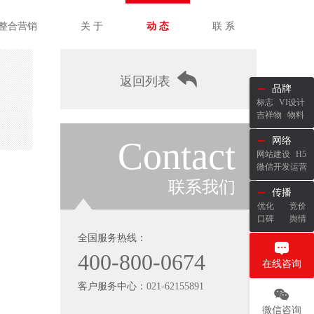
整合营销
关 于
动 态
联 系
返回列表
品牌
标志
VI设计
吉祥物
物料
Contact
网络
网站建设
H5
微信开发运营
联系我们
传播
优化
竞价
口碑
舆情
全国服务热线：
400-800-0674
在线咨询
客户服务中心：
021-62155891
微信咨询