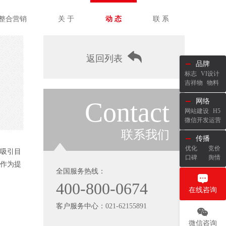
整合营销
关 于
动 态
联 系
返回列表
品牌
标志
VI设计
吉祥物
物料
Contact
网络
网站建设
H5
微信开发运营
联系我们
传播
优化
竞价
吸引目
口碑
舆情
作为提
全国服务热线：
400-800-0674
在线咨询
客户服务中心：
021-62155891
微信咨询