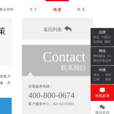
整合营销
关 于
动 态
联 系
策
返回列表
品牌
标志
VI设计
吉祥物
物料
Contact
网络
网站建设
H5
微信开发运营
联系我们
传播
优化
竞价
助客户
口碑
舆情
象，并
全国服务热线：
400-800-0674
在线咨询
客户服务中心：
021-62155891
微信咨询