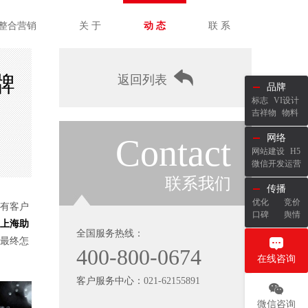
整合营销
关 于
动 态
联 系
牌
返回列表
品牌
标志
VI设计
吉祥物
物料
Contact
网络
网站建设
H5
微信开发运营
联系我们
传播
优化
竞价
有客户
口碑
舆情
上海助
全国服务热线：
最终怎
400-800-0674
在线咨询
客户服务中心：
021-62155891
微信咨询