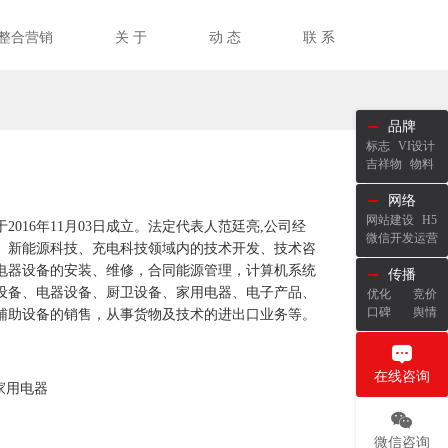
整合营销
关 于
动 态
联 系
品牌
标志
VI设计
吉祥物
物料
网络
网站建设
H5
016年11月03日成立。法定代表人范廷亮,公司经
微信开发运营
、新能源科技、充电科技领域内的技术开发、技术咨
电器设备的安装、维修，合同能源管理，计算机系统
传播
设备、电器设备、厨卫设备、家用电器、电子产品、
优化
竞价
口碑
舆情
辅助设备的销售，从事货物及技术的进出口业务等。
在线咨询
家用电器
微信咨询