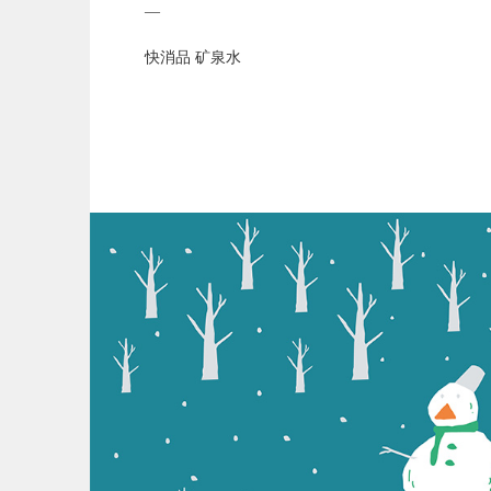
广大群众喝上“营养、健康的未来水”成为秦之泉人
—
张家山天然矿泉水生产厂，建设规模为年产30万吨
15万吨，项目建成后，年产值可达3亿元；项目全
快消品 矿泉水
元。