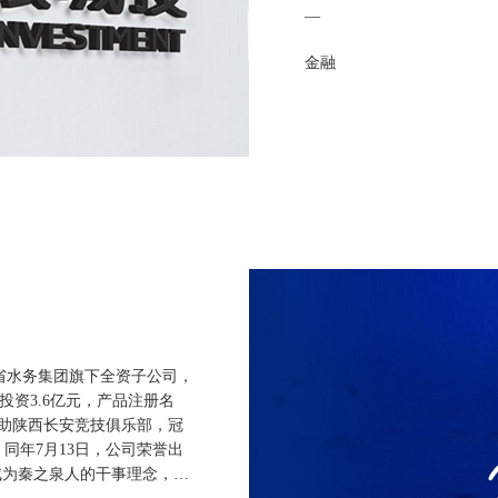
—
金融
省水务集团旗下全资子公司，
总投资3.6亿元，产品注册名
名赞助陕西长安竞技俱乐部，冠
同年7月13日，公司荣誉出
成为秦之泉人的干事理念，让