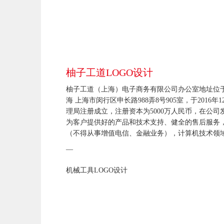
柚子工道LOGO设计
柚子工道（上海）电子商务有限公司办公室地址位
海 上海市闵行区申长路988弄8号905室，于2016
理局注册成立，注册资本为5000万人民币，在公司
为客户提供好的产品和技术支持、健全的售后服务
（不得从事增值电信、金融业务），计算机技术领
技术咨询、技术服务，机电产品、纺织原辅材料及
—
的进出口业务，商务咨询，设计、制作、代理、发
机械工具LOGO设计